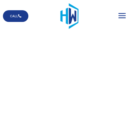
CALL
Puerta de Ducha
¡Mejora tu baño con un nuevo vidrio para
la ducha!
Contamos con una amplia gama de
mamparas de vidrio
para ducha disponibles en una gran
variedad de estilos.