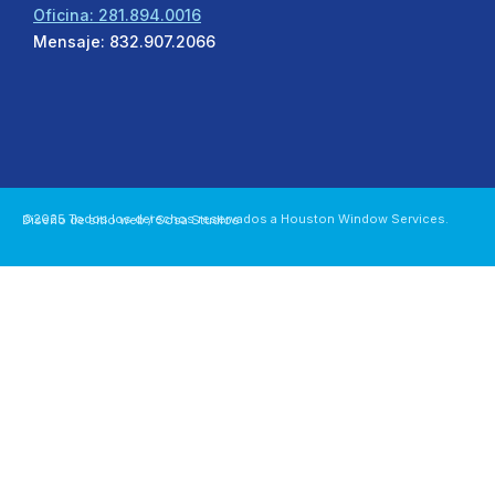
Oficina: 281.894.0016
Mensaje: 832.907.2066
©2025 Todos los derechos reservados a Houston Window Services.
Diseño de sitio web / Sosa Studios